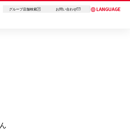
LANGUAGE
グループ店舗検索
お問い合わせ
日本語
English
简体中文
繁体字
한국어
ภาษาไทย
ん