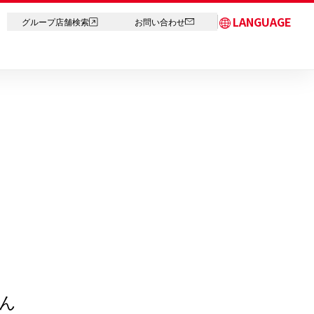
LANGUAGE
グループ店舗検索
お問い合わせ
日本語
English
简体中文
繁体字
한국어
ภาษาไทย
ん