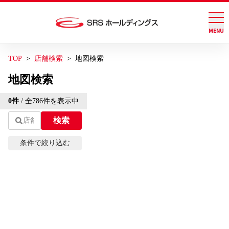
MENU
グループ店舗検索
お問い合わせ
TOP
店舗検索
地図検索
会社案内
地図検索
トグル
Leaflet
| ©
OpenStreetMap
contributions | 地図修正は
こ
0
件
/ 全
786
件を表示中
ちら
サステナビリティ
トグル
検索
+
−
IR情報
条件で絞り込む
トグル
エリアから探す
ブランド情報
現在地から探す
採用情報