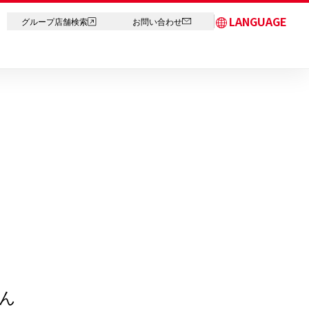
LANGUAGE
グループ店舗検索
お問い合わせ
日本語
English
简体中文
繁体字
한국어
ภาษาไทย
ん