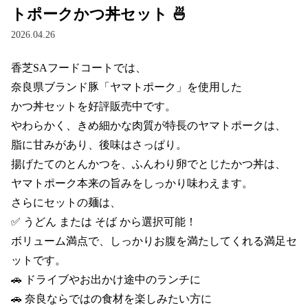
トポークかつ丼セット 🍜
2026.04.26
香芝SAフードコートでは、

奈良県ブランド豚「ヤマトポーク」を使用した

かつ丼セットを好評販売中です。

やわらかく、きめ細かな肉質が特長のヤマトポークは、

脂に甘みがあり、後味はさっぱり。

揚げたてのとんかつを、ふんわり卵でとじたかつ丼は、

ヤマトポーク本来の旨みをしっかり味わえます。

さらにセットの麺は、

✅ うどん または そば から選択可能！

ボリューム満点で、しっかりお腹を満たしてくれる満足セ
ットです。

🚗 ドライブやお出かけ途中のランチに

🚗 奈良ならではの食材を楽しみたい方に
