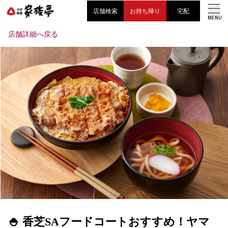
店舗検索
お持ち帰り
宅配
MENU
店舗詳細へ戻る
こだわり
お知らせ
メニュー
採用情報
LANGUAGE
🍚 香芝SAフードコートおすすめ！ヤマ