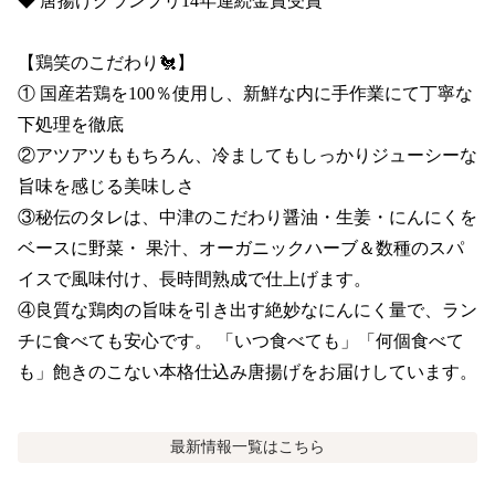
◆ 唐揚げグランプリ14年連続金賞受賞

【鶏笑のこだわり🐔】

① 国産若鶏を100％使用し、新鮮な内に手作業にて丁寧な
下処理を徹底

②アツアツももちろん、冷ましてもしっかりジューシーな
旨味を感じる美味しさ

③秘伝のタレは、中津のこだわり醤油・生姜・にんにくを
ベースに野菜・ 果汁、オーガニックハーブ＆数種のスパ
イスで風味付け、長時間熟成で仕上げます。

④良質な鶏肉の旨味を引き出す絶妙なにんにく量で、ラン
チに食べても安心です。 「いつ食べても」「何個食べて
も」飽きのこない本格仕込み唐揚げをお届けしています。
最新情報
一覧はこちら