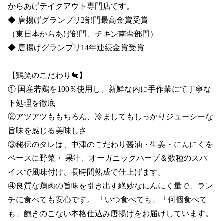
からあげテイクアウト専門店です。

◆ 唐揚げグランプリ2部門最高金賞受賞 

（東日本からあげ部門、チキン南蛮部門）

◆ 唐揚げグランプリ14年連続金賞受賞

【鶏笑のこだわり🐔】

① 国産若鶏を100％使用し、新鮮な内に手作業にて丁寧な
下処理を徹底

②アツアツももちろん、冷ましてもしっかりジューシーな
旨味を感じる美味しさ

③秘伝のタレは、中津のこだわり醤油・生姜・にんにくを
ベースに野菜・ 果汁、オーガニックハーブ＆数種のスパ
イスで風味付け、長時間熟成で仕上げます。

④良質な鶏肉の旨味を引き出す絶妙なにんにく量で、ラン
チに食べても安心です。 「いつ食べても」「何個食べて
も」飽きのこない本格仕込み唐揚げをお届けしています。