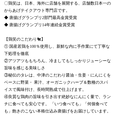
〇鶏笑は、日本、海外に店舗を展開する、店舗数日本一の
からあげテイクアウト専門店です。

◆ 唐揚げグランプリ2部門最高金賞受賞 

◆ 唐揚げグランプリ14年連続金賞受賞

【鶏笑のこだわり🐔】

① 国産若鶏を100％使用し、新鮮な内に手作業にて丁寧な
下処理を徹底

②アツアツももちろん、冷ましてもしっかりジューシーな
旨味を感じる美味しさ

③秘伝のタレは、中津のこだわり醤油・生姜・にんにくを
ベースに野菜・ 果汁、オーガニックハーブ＆数種のスパ
イスで風味付け、長時間熟成で仕上げます。

④良質な鶏肉の旨味を引き出す絶妙なにんにく量で、ラン
チに食べても安心です。 「いつ食べても」「何個食べて
も」飽きのこない本格仕込み唐揚げをお届けしています。