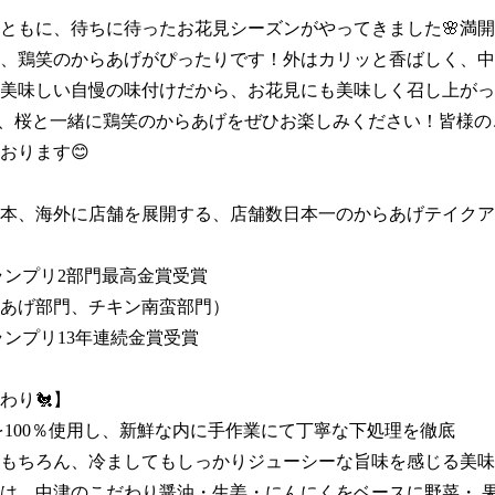
ともに、待ちに待ったお花見シーズンがやってきました🌸満
、鶏笑のからあげがぴったりです！外はカリッと香ばしく、中
美味しい自慢の味付けだから、お花見にも美味しく召し上がっ
、桜と一緒に鶏笑のからあげをぜひお楽しみください！皆様の
ります😊

本、海外に店舗を展開する、店舗数日本一のからあげテイクア
ンプリ2部門最高金賞受賞 

あげ部門、チキン南蛮部門）

ランプリ13年連続金賞受賞

り🐔】

を100％使用し、新鮮な内に手作業にて丁寧な下処理を徹底

もちろん、冷ましてもしっかりジューシーな旨味を感じる美味
は、中津のこだわり醤油・生姜・にんにくをベースに野菜・ 