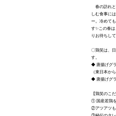
　春の訪れと
しむ食事には
ー。冷めても
す✨この春は
りお待ちしてお
〇鶏笑は、日
す。

◆ 唐揚げグラ
（東日本から
◆ 唐揚げグ
【鶏笑のこだわ
① 国産若鶏
②アツアツも
③秘伝のタレ