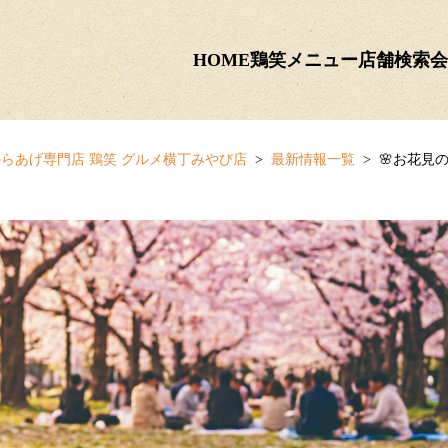
HOME
鶏笑メニュー
店舗検索
会
らあげ専門店 鶏笑 グルメ横丁みやび店
最新情報一覧
🌸お花見