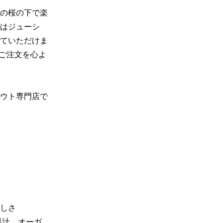
開の桜の下で楽
はジューシ
ていただけま
ご注文を心よ
ウト専門店で
しさ

果汁、オーガ