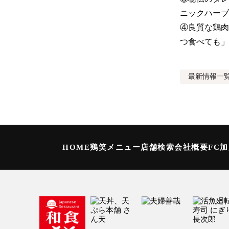
ニックハーブ
④良質な鶏肉
つ食べても」
最新情報
一
HOME
鶏笑メニュー
店舗検索
会社概要
FC