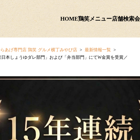
HOME
鶏笑メニュー
店舗検索
会
らあげ専門店 鶏笑 グルメ横丁みやび店
最新情報一覧
東日本しょうゆダレ部門」および「弁当部門」にてW金賞を受賞／