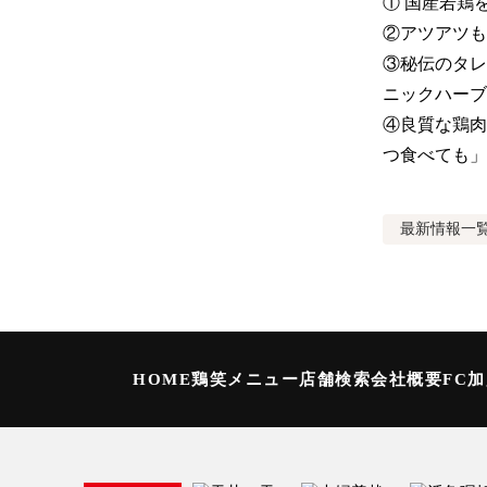
① 国産若鶏
②アツアツも
③秘伝のタレ
ニックハーブ
④良質な鶏肉
つ食べても」
最新情報
一
HOME
鶏笑メニュー
店舗検索
会社概要
FC