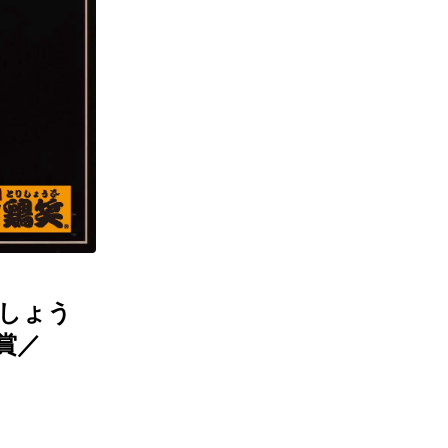
本しょう
賞／