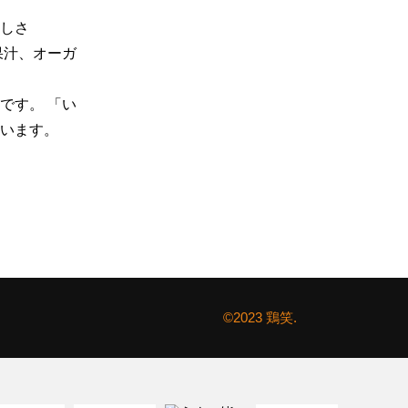
しさ

果汁、オーガ
です。 「い
います。
©2023 鶏笑.