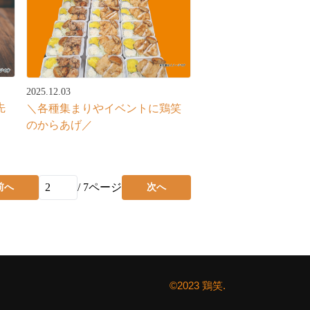
2025.12.03
先
＼各種集まりやイベントに鶏笑
のからあげ／
/
7
ページ
前へ
次へ
©2023 鶏笑.