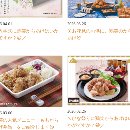
6.04.01
2026.03.26
入学式に鶏笑からあげはいか
🌸お花見のお供に、鶏笑のか
ですか？😀／
あげ🌸
2026.02.26
6.03.06
＼ひな祭りに鶏笑からあげは
笑の人気メニュー「ももから
かがですか？😀／
げ弁当」をご紹介します😊