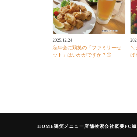
2025.12.24
202
忘年会に鶏笑の「ファミリーセ
＼
ット」はいかがですか？😊
げ
HOME
鶏笑メニュー
店舗検索
会社概要
FC